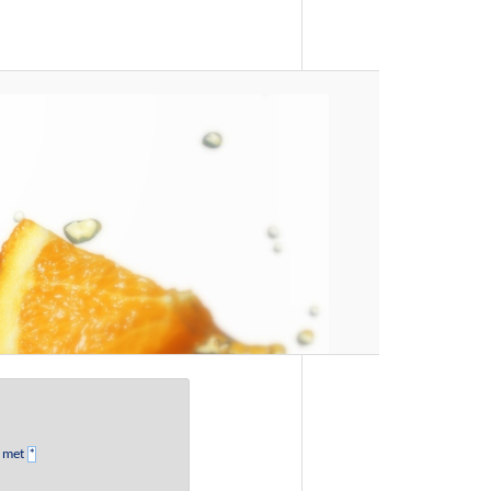
d met
*