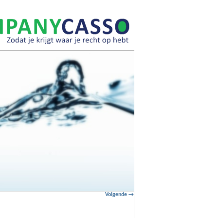
Afbeeldingsnavigatie
Volgende →