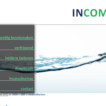
prettig kennismaken
verfrissend
heldere tarieven
downloads
incassobureau
contact
ei 2012
at
1000 × 288
in
incassobureau