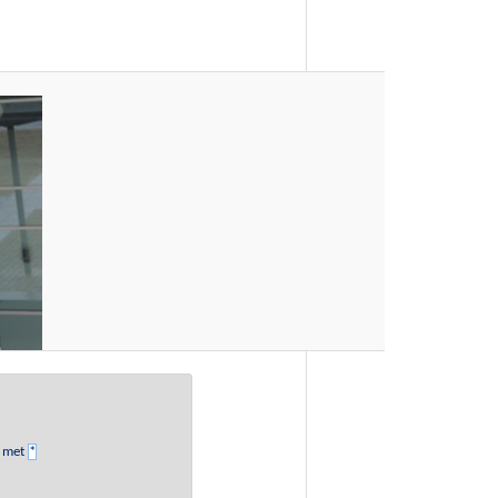
d met
*