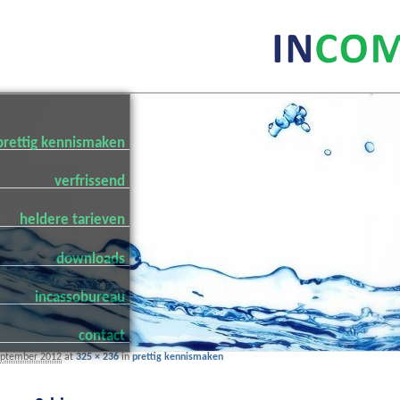
prettig kennismaken
verfrissend
heldere tarieven
downloads
incassobureau
contact
eptember 2012
at
325 × 236
in
prettig kennismaken