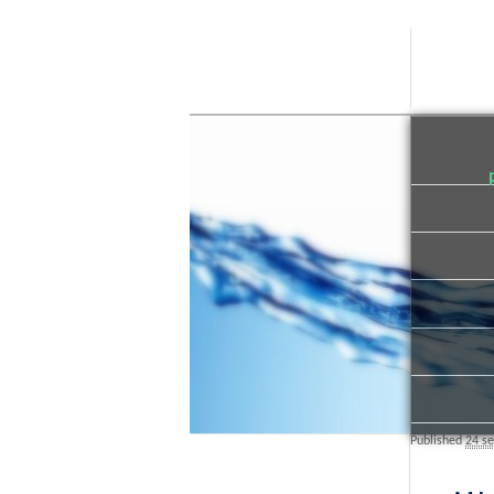
Published
24 s