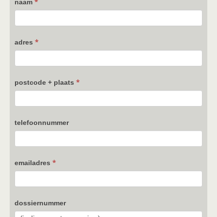
*
naam
*
adres
*
postcode + plaats
telefoonnummer
*
emailadres
dossiernummer