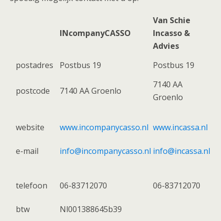
Van Schie
INcompanyCASSO
Incasso &
Advies
postadres
Postbus 19
Postbus 19
7140 AA
postcode
7140 AA Groenlo
Groenlo
website
www.incompanycasso.nl
www.incassa.nl
e-mail
info@incompanycasso.nl
info@incassa.nl
telefoon
06-83712070
06-83712070
btw
Nl001388645b39